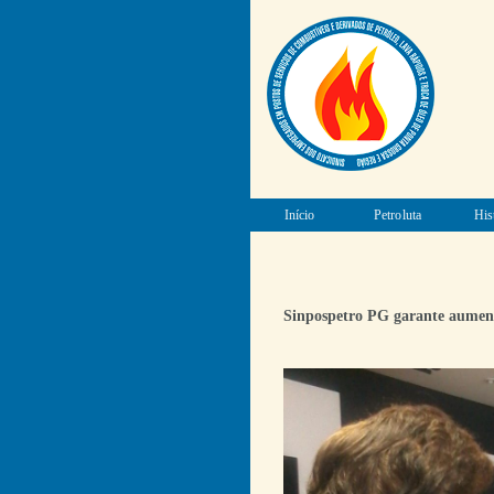
Início
Petroluta
His
Sinpospetro PG garante aumento