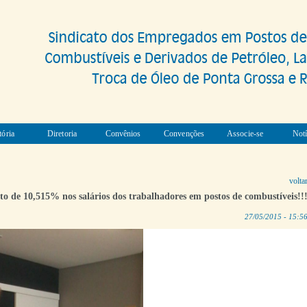
tória
Diretoria
Convênios
Convenções
Associe-se
Notí
volta
 de 10,515% nos salários dos trabalhadores em postos de combustíveis!!
27/05/2015 - 15:5